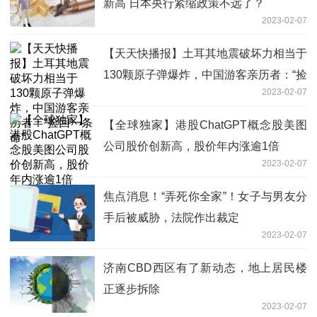
新高 日本央行紧缩政策不远了？
2023-02-07
【天天快播报】土耳其地震破坏力相当于
130颗原子弹爆炸，中国游客亲历者：“捡
2023-02-07
回一条命”
【全球独家】港股ChatGPT概念股美图
公司股价创新高，股价年内涨逾1倍
2023-02-07
焦点消息！“弄死你全家”！女子与男友分
手后被威胁，法院作出裁定
2023-02-07
济南CBD西区有了新动态，地上居民楼
正逐步拆除
2023-02-07