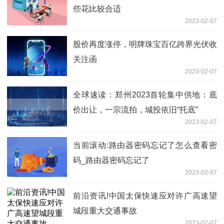
些花比较合适
2023-02-07
股价再度涨停，明牌珠宝百亿跨界光伏收
关注函
2023-02-07
全球速读：郑州2023首轮集中供地：底
价出让，一宗流拍，城投依旧“托底”
2023-02-07
当前滚动:路由器密码忘记了怎么查看密
码_路由器密码忘记了
2023-02-07
前沿资讯!中国太保快速应对许广高速望
城段重大交通事故
2023-02-07