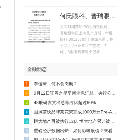
餐
何氏眼科、普瑞眼科11月7日上市 A股眼科赛道个股达5只
在同时期开始IPO的何氏眼科、
普瑞眼科已上市几个月后，华厦
眼科(301267)终于姗姗来迟，将
于11月7日正式上市交易。至
此，A股眼科赛道个股将
金融动态
李佳琦，何不食肉糜？
1
9月12日证券之星早间消息汇总：央行公布重磅数据
2
48股研发支出总额占比超过60%
3
国风茶饮品牌茶花絮完成1000万元Pre-A轮融资
4
恒大地产再被执行12亿 恒大地产累计被执行超549亿
5
重磅经济数据出炉！如何影响股债？来看解读
6