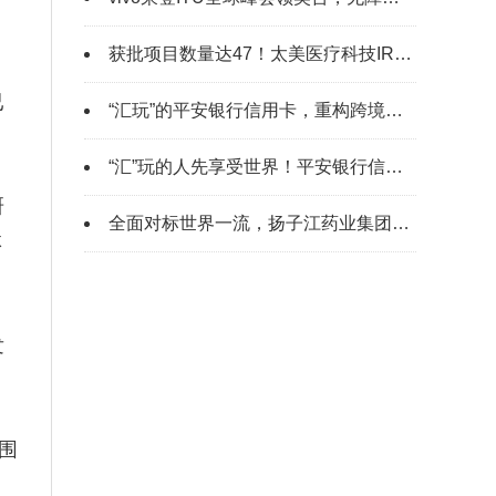
获批项目数量达47！太美医疗科技IRC服务再迎里程碑时刻
已
“汇玩”的平安银行信用卡，重构跨境消费“智慧竞争力”
“汇”玩的人先享受世界！平安银行信用卡暑期多重境外活动开启
研
全面对标世界一流，扬子江药业集团召开2025年年中工作会议暨职工代表大会
体
发
围