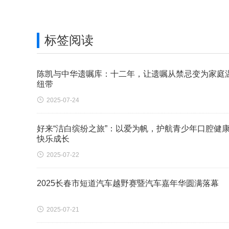
关键词：
标签阅读
陈凯与中华遗嘱库：十二年，让遗嘱从禁忌变为家庭
纽带

2025-07-24
好来“洁白缤纷之旅”：以爱为帆，护航青少年口腔健
快乐成长

2025-07-22
2025长春市短道汽车越野赛暨汽车嘉年华圆满落幕

2025-07-21