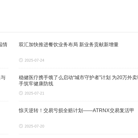
温情
双汇加快推进餐饮业务布局 新业务贡献新增量

2025-07-24
康与
稳健医疗携手饿了么启动“城市守护者”计划 为20万外卖
手筑牢健康防线

2025-07-21
惊天逆转！交易亏损全赔计划——ATRNX交易复活甲

2025-07-20