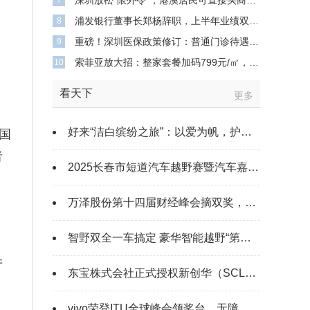
深圳放松“限外令”，港澳居民可直接买商办物业，中介：有人连夜冒雨买楼
7
浦发银行董事长郑杨辞职，上半年业绩双降，不良贷款余额743亿元
8
重磅！深圳医保政策修订：普通门诊待遇提升 高额医疗费用可“二次报销”
9
索菲亚放大招：整家套餐加码799元/㎡，打造高品质整家定制
10
看天下
更多
好来“洁白缤纷之旅”：以爱为帆，护航青少年口腔健康与快乐成长
国
者
2025长春市短道汽车越野赛暨汽车嘉年华圆满落幕
万泽股份第十四届财经峰会摘双奖，创新力领跑医疗健康
智野双全一车搞定 豪华智能越野“第一车”即将发布
产
东宝株式会社正式授权新创华（SCLA）为中国大陆地区哥斯拉版权总代理
，
vivo荣登ITU全球峰会领奖台，无障碍实践获国际权威认证