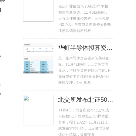
绑
光伏产业链成为了A股公司争相
的
布局的新赛道。11月6日晚间，
天宜上佳披露公告称，公司拟使
用2 7亿元自有或者自筹资金收购
江苏晶熠阳新材料科
华虹半导体拟募资180亿元冲击科创板 年内排名第二
产
又一家半导体企业要来闯关科创
板。11月4日晚间，上交所官网
显示，华虹半导体有限公司(以下
简称华虹半导体)科创板IPO已经
获得受理，公司拟募
餐
产
北交所发布北证50成份指数首发样本股 总市值占比71%
11月4日，北交所发布北证50成
份指数(以下简称北证50)样本股
名单，拟于2022年11月21日正
式发布实时行情，以反映市场整
体运行情况，提供投资