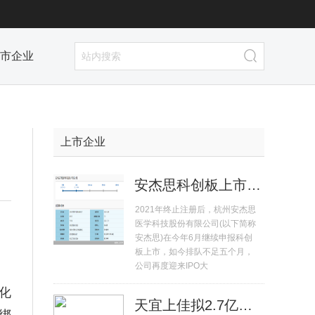
市企业
上市企业
安杰思科创板上市排队不足五个月 再度迎来IPO大考
2021年终止注册后，杭州安杰思
医学科技股份有限公司(以下简称
，
安杰思)在今年6月继续申报科创
板上市，如今排队不足五个月，
公司再度迎来IPO大
化
天宜上佳拟2.7亿元收购晶熠阳90%股权 系高铁动车组供应商