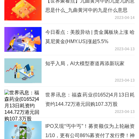
【世界聚看点】九曲黄河中的九是九的意
思是什么_九曲黄河中的九是什么意思
2023-04-14
今日看点：美股异动 | 贵金属板块上涨 哈
莫尼黄金(HMY.US)涨超5.5%
2023-04-13
知乎入局，AI大模型赛道再添新玩家
2023-04-13
世界讯息：福森药业(01652)4月13日耗
资约144.72万港元回购107.3万股
2023-04-13
IPO又现“丐中丐”！募资额仅为上轮融资
1/10，更有公司86%募资付了发行费！神