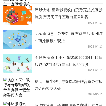
环球快讯:童乐影视改由贾乃亮姐姐直接
持股 贾乃亮工作室退出童乐影视
2023-04-13
世界新消息丨OPEC+宣布减产后 亚洲炼
油商抢购原油现货
2023-04-13
全球热头条丨中裕能源(03633)4月13日
斥资约271.45万港元回购50万股
2023-04-13
视点！民生银行与奇瑞瑞轩联合举办供应
链金融客商大会
2023-04-13
环球微速讯：长期护理险要交满几年？长