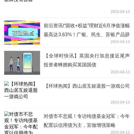
2023-04-13
前沿资讯!“固收+权益”理财近6月净值涨幅
最高达3.63%！广银、民生、苏银产品跻
2023-04-13
身榜单前三丨机警理财日报
【全球时快讯】英国央行加息接近尾声
投资者蜂拥购买英国国债
2023-04-13
【环球热闻】西山居互娱退股一游戏公司
2023-04-13
对债市不悲观！专访纯债基金冠军：今年
配置以信用债为主，宜做增强策略
2023-04-13