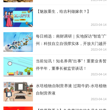
获赔120万
【魅族重生，给吉利做嫁衣？】
2023-04-14
每日精选：南财调研｜实地探访“智造”广
州：科技自立自强撑实体，开放大门越开
2023-04-14
越大
当前短讯！知名券商“出事”！重要业务暂
停半年，董事长被监管谈话！
2023-04-14
水培植物自制营养液 过期牛奶-水培植物
自制营养液
2023-04-14