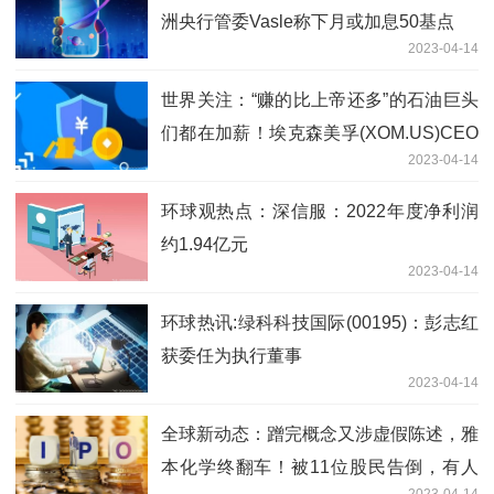
洲央行管委Vasle称下月或加息50基点
2023-04-14
世界关注：“赚的比上帝还多”的石油巨头
们都在加薪！埃克森美孚(XOM.US)CEO
2023-04-14
去年薪酬大涨52%
环球观热点：深信服：2022年度净利润
约1.94亿元
2023-04-14
环球热讯:绿科科技国际(00195)：彭志红
获委任为执行董事
2023-04-14
全球新动态：蹭完概念又涉虚假陈述，雅
本化学终翻车！被11位股民告倒，有人
2023-04-14